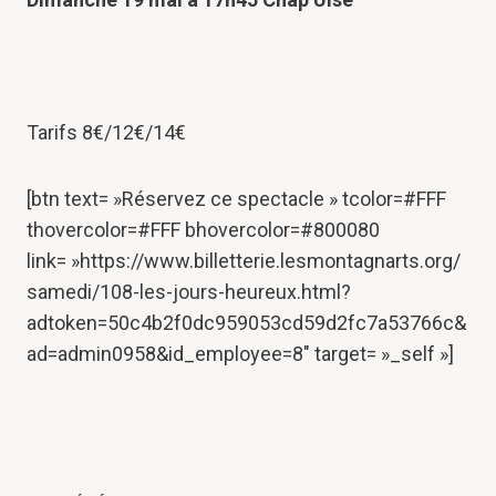
Tarifs 8€/12€/14€
[btn text= »Réservez ce spectacle » tcolor=#FFF
thovercolor=#FFF bhovercolor=#800080
link= »https://www.billetterie.lesmontagnarts.org/
samedi/108-les-jours-heureux.html?
adtoken=50c4b2f0dc959053cd59d2fc7a53766c&
ad=admin0958&id_employee=8″ target= »_self »]