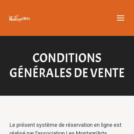
Aller
au
contenu
CONDITIONS
GÉNÉRALES DE VENTE
Le présent système de réservation en ligne est
réalisé par l’association Les Montagn’Arts.