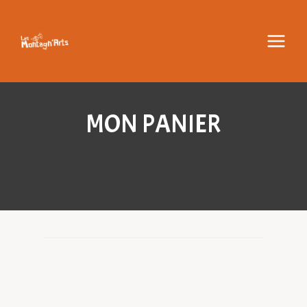
Aller
au
contenu
MON PANIER