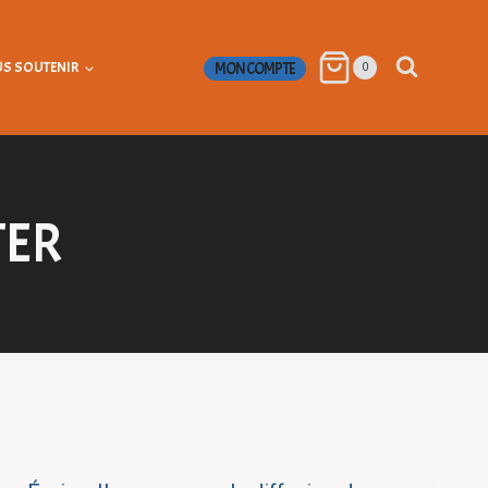
S SOUTENIR
MON COMPTE
0
TER