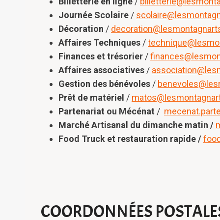
Billetterie en ligne
/
billetterie@lesmont
Journée Scolaire
/
scolaire@lesmontagn
Décoration
/
decoration@lesmontagnarts
Affaires Techniques
/
technique@lesmon
Finances et trésorier
/
finances@lesmon
Affaires associatives
/
association@les
Gestion des bénévoles
/
benevoles@les
Prêt de matériel
/
matos@lesmontagnart
Partenariat ou Mécénat
/
mecenat.part
Marché Artisanal du dimanche matin /
Food Truck et restauration rapide /
foo
COORDONNÉES POSTALE