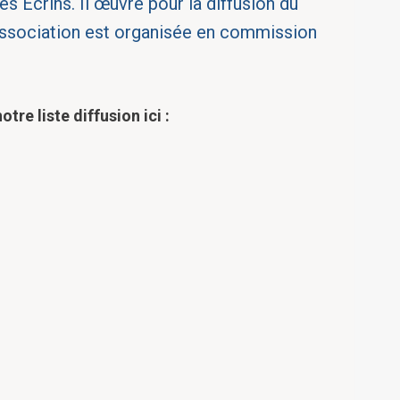
s Écrins. Il œuvre pour la diffusion du
l’association est organisée en commission
tre liste diffusion ici :