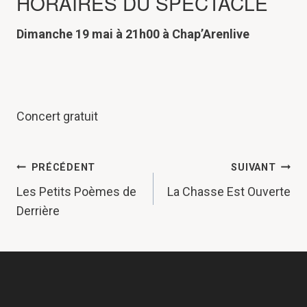
HORAIRES DU SPECTACLE
Dimanche 19 mai à 21h00 à Chap’Arenlive
Concert gratuit
NAVIGATION
PRÉCÉDENT
SUIVANT
DE
Les Petits Poèmes de
La Chasse Est Ouverte
Derrière
L’ARTICLE