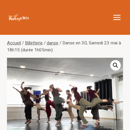
Aller
au
contenu
Accueil
/
Billetterie
/
danse
/
Danse en 3D, Samedi 23 mai à
18h15 (durée 1h05min)