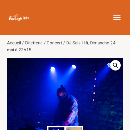
Aller
au
contenu
Accueil
/
Billetterie
/
Concert
/
DJ Sals’Hifi, Dimanche 24
mai à 23h15