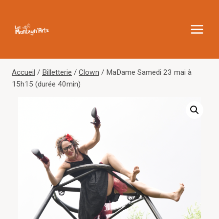
Aller
au
contenu
Accueil
/
Billetterie
/
Clown
/
MaDame Samedi 23 mai à
15h15 (durée 40min)