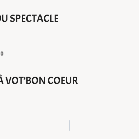
U SPECTACLE
00
À VOT’BON COEUR
ION