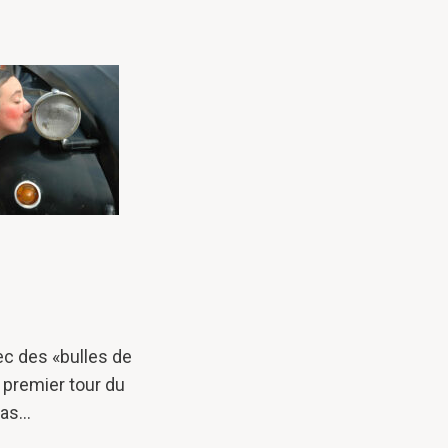
ec des «bulles de
n premier tour du
pas…