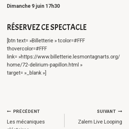
Dimanche 9 juin 17h30
RÉSERVEZ CE SPECTACLE
[btn text= »Billetterie » tcolor=#FFF
thovercolor=#FFF
link= »https://www.billetterie.lesmontagnarts.org/
home/72-delirium-papillon.html »
target= »_blank »]
NAVIGATION
PRÉCÉDENT
SUIVANT
DE
Les mécaniques
Zalem Live Looping