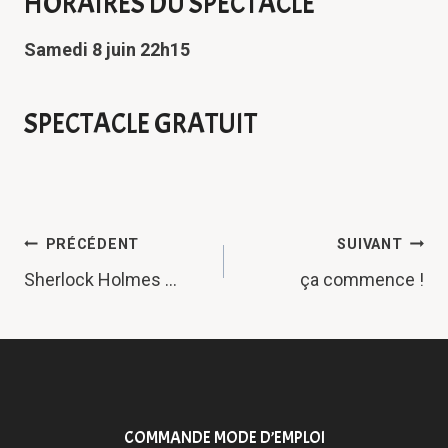
HORAIRES DU SPECTACLE
Samedi 8 juin 22h15
SPECTACLE GRATUIT
NAVIGATION
PRÉCÉDENT
SUIVANT
DE
Sherlock Holmes …
ça commence !
L’ARTICLE
COMMANDE MODE D’EMPLOI