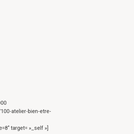
000
00-atelier-bien-etre-
 target= »_self »]