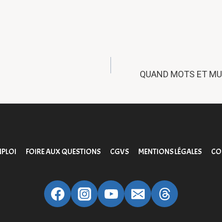
ION
QUAND MOTS ET MU
PLOI
FOIRE AUX QUESTIONS
CGVS
MENTIONS LÉGALES
CO