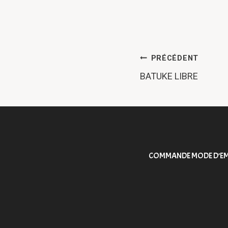
NAVIGAT
PRÉCÉDENT
BATUKE LIBRE
DE
L’ARTICLE
COMMANDE MODE D’EM