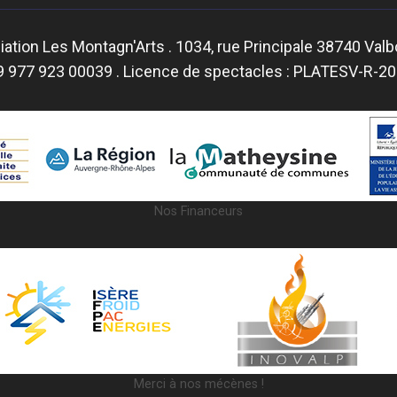
ation Les Montagn'Arts . 1034, rue Principale 38740 Val
9 977 923 00039 . Licence de spectacles : PLATESV-R-
Nos Financeurs
Merci à nos mécènes !