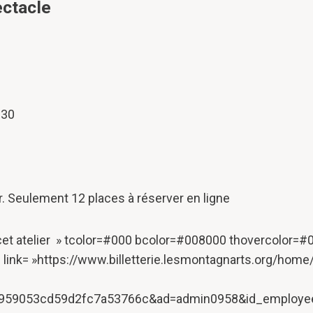
ectacle
0
h30
r. Seulement 12 places à réserver en ligne
 cet atelier » tcolor=#000 bcolor=#008000 thovercolor=#
ink= »https://www.billetterie.lesmontagnarts.org/home/1
59053cd59d2fc7a53766c&ad=admin0958&id_employee=8″