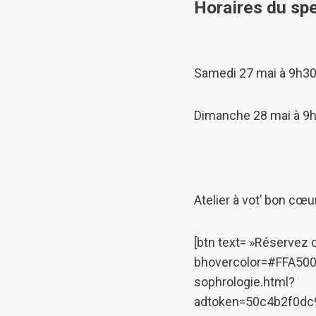
Horaires du sp
Samedi 27 mai à 9h3
Dimanche 28 mai à 9
Atelier à vot’ bon cœu
[btn text= »Réservez
bhovercolor=#FFA500 l
sophrologie.html?
adtoken=50c4b2f0dc9