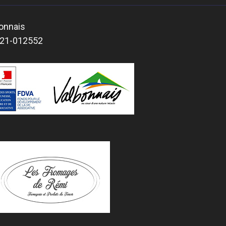
bonnais
2021-012552