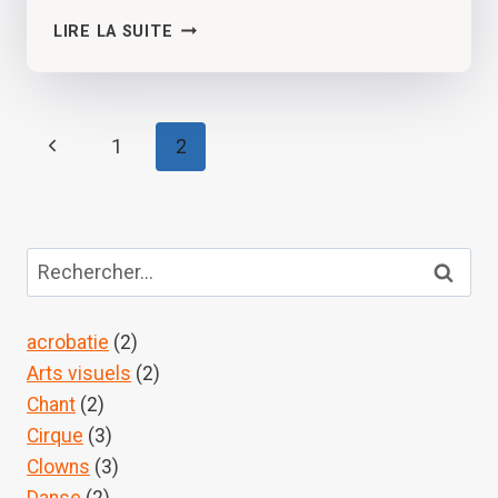
CIRCUIT
LIRE LA SUITE
COURT
NAVIGATION
Page
1
2
DE
précédente
PAGE
Rechercher :
acrobatie
(2)
Arts visuels
(2)
Chant
(2)
Cirque
(3)
Clowns
(3)