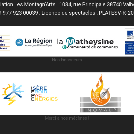
ation Les Montagn'Arts . 1034, rue Principale 38740 Val
9 977 923 00039 . Licence de spectacles : PLATESV-R-
Nos Financeurs
Merci à nos mécènes !