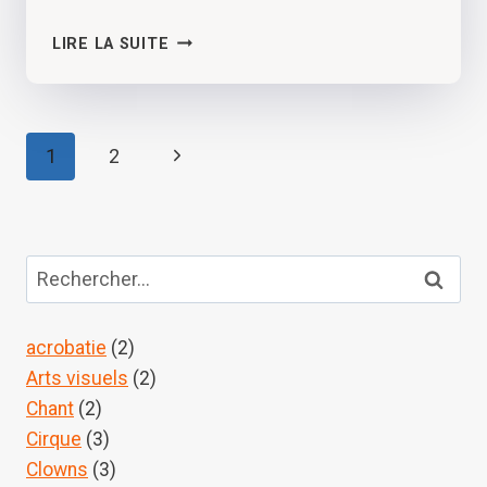
J’ÉCRIS
LIRE LA SUITE
COMME
ON
SE
VENGE
NAVIGATION
Page
1
2
DE
suivante
PAGE
Rechercher :
acrobatie
(2)
Arts visuels
(2)
Chant
(2)
Cirque
(3)
Clowns
(3)