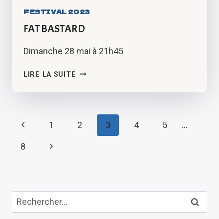
FESTIVAL 2023
FAT BASTARD
Dimanche 28 mai à 21h45
FAT
LIRE LA SUITE
BASTARD
NAVIGATION
Page
1
2
3
4
5
…
DE
précédente
Page
8
PAGE
suivante
Rechercher :